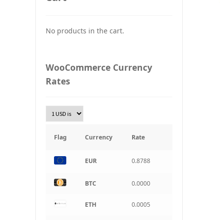
UAH
Ukraine grivna
No products in the cart.
PLN
Złoty Polski
WooCommerce Currency
TRY
Rates
Turkish Lira
KRW
South Korean Won
INR
Indian rupee
Flag
Currency
Rate
BRL
Brazilian real
EUR
0.8788
CAD
BTC
0.0000
Canadian dollar
ETH
0.0005
AUD
Australian dollar