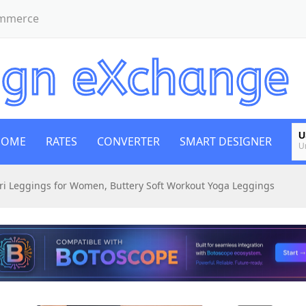
ommerce
U
HOME
RATES
CONVERTER
SMART DESIGNER
U
E
i Leggings for Women, Buttery Soft Workout Yoga Leggings
E
B
Bi
E
E
G
B