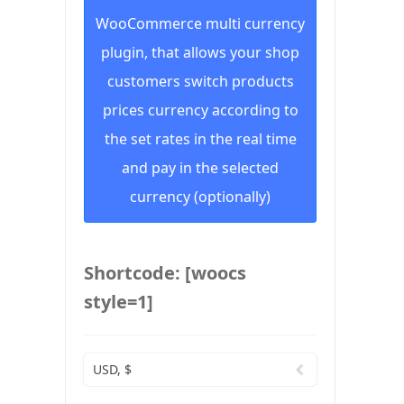
WooCommerce multi currency
plugin, that allows your shop
customers switch products
prices currency according to
the set rates in the real time
and pay in the selected
currency (optionally)
Shortcode: [woocs
style=1]
USD, $