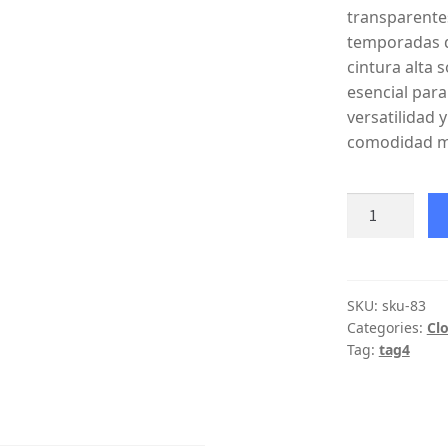
transparente
temporadas d
cintura alta 
esencial para
versatilidad 
comodidad ma
SKU:
sku-83
Categories:
Cl
Tag:
tag4