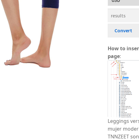
A
Au
A
A
Convert
How to inser
page
:
Leggings vers
mujer moderna
TNNZEET son 