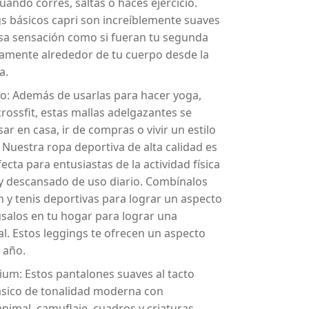
ando corres, saltas o haces ejercicio.
s básicos capri son increíblemente suaves
osa sensación como si fueran tu segunda
osamente alrededor de tu cuerpo desde la
a.
io: Además de usarlas para hacer yoga,
rossfit, estas mallas adelgazantes se
r en casa, ir de compras o vivir un estilo
e. Nuestra ropa deportiva de alta calidad es
fecta para entusiastas de la actividad física
o y descansado de uso diario. Combínalos
 y tenis deportivas para lograr un aspecto
salos en tu hogar para lograr una
l. Estos leggings te ofrecen un aspecto
 año.
ium: Estos pantalones suaves al tacto
ásico de tonalidad moderna con
imal, camuflaje, cuadros y criaturas