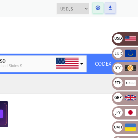
USD
EUR
SD
CODEX
nited States $
BTC
UR
ETH
uropean Euro
TC
GBP
tcoin
TH
JPY
thereum
UAH
BP
ritain pound