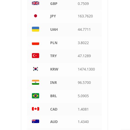
GBP
0.7509
ARS
Argentine peso
JPY
163.7620
UAH
44.7711
PLN
3.8022
TRY
47.1289
KRW
1474.1300
INR
96.5700
BRL
5.0905
CAD
1.4081
AUD
1.4340