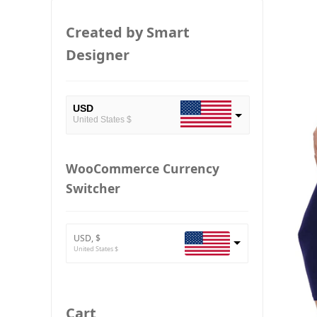
Created by Smart
Designer
USD
United States $
EUR
European Euro
WooCommerce Currency
Switcher
BTC
Bitcoin
ETH
Ethereum
USD, $
United States $
GBP
Britain pound
JPY
Cart
Japan Yena