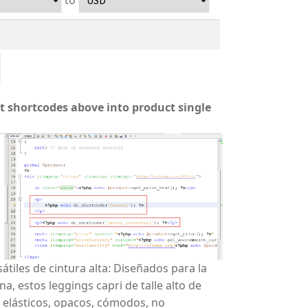
UD
stralian dollar
RS
rgentine peso
t shortcodes above into product single
átiles de cintura alta: Diseñados para la
, estos leggings capri de talle alto de
elásticos, opacos, cómodos, no